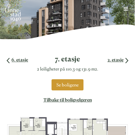
Skip
to
content
7. etasje
6. etasje
2. etasje
2 leiligheter på 110.3 og 131.9 m2.
Se boligene
Tilbake til boligvelgeren