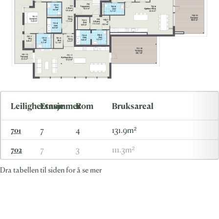
Leilighetsnummer
Etasje
Rom
Bruksareal
7
4
131.9m²
701
7
3
111.3m²
702
Dra tabellen til siden for å se mer