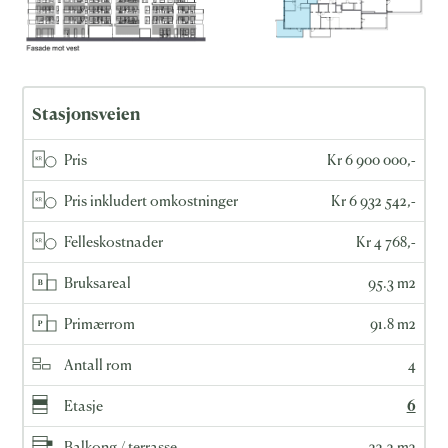
Stasjonsveien
Pris
Kr 6 900 000,-
Pris inkludert omkostninger
Kr 6 932 542,-
Felleskostnader
Kr 4 768,-
Bruksareal
95.3 m2
Primærrom
91.8 m2
Antall rom
4
Etasje
6
Balkong / terrasse
22.2 m2